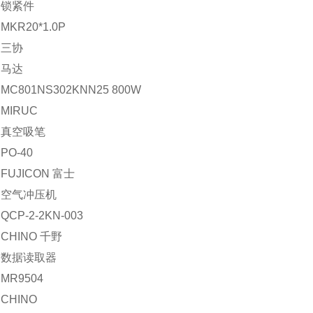
：锁紧件
KR20*1.0P
：三协
：马达
C801NS302KNN25 800W
MIRUC
：真空吸笔
O-40
FUJICON 富士
：空气冲压机
CP-2-2KN-003
CHINO 千野
：数据读取器
MR9504
CHINO