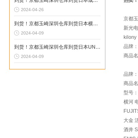
到货！京都玉崎深圳仓库到货日本成茂锻针仪MF2
热卖！
2024-04-26
京都
到货！京都玉崎深圳仓库到货日本横河 电导率仪传感器 SC8SG-R31-T-305-P1-A
新光电
2024-04-09
kilo
品牌：
到货！京都玉崎深圳仓库到货日本UNITTA音波式皮带张力计U-550替换U-508
商品名称
2024-04-09
品牌：
商品
型号：Z
横河 电
FUJI
大金 活
酒井 S