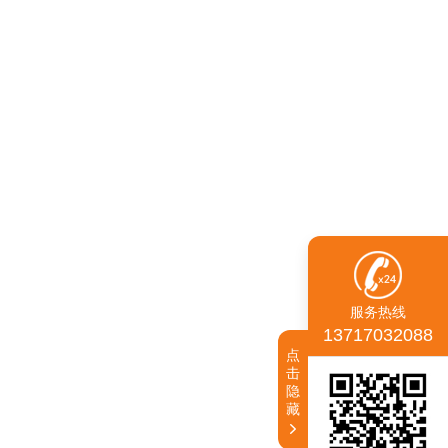
服务热线
13717032088
点
击
隐
藏