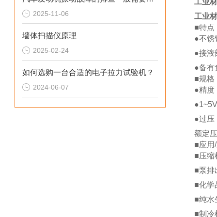
工业材
2025-11-06
工业材
■特点
墙体扫描仪原理
●不锈
2025-02-24
●接液
●备有
如何选购一台合适的电子拉力试验机？
■规格
2024-06-07
●精度
●1~
●过压
额定压
■应用
■压缩
■泵排
■化学
■纯水
■制冷