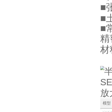
■
■
■
精
材
模型