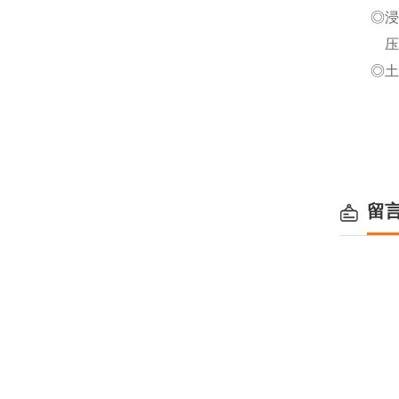
◎浸
压
◎土
◎超
◎数
◎数
留