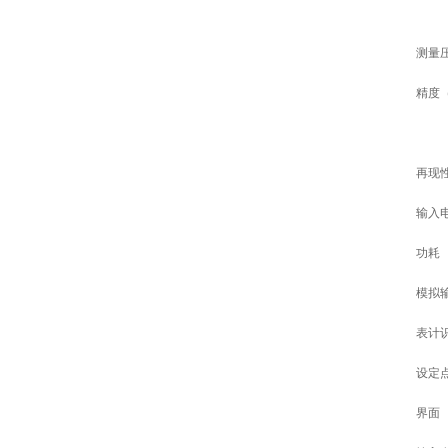
测量
精度
再现
输入
功耗
模拟
表计
设定
界面