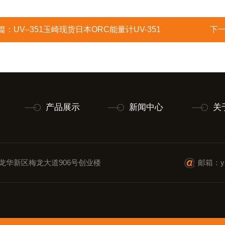
篇：
UV--351玉崎现货日本ORC能量计UV-351
下
产品展示
新闻中心
关
龙华新区梅龙大道906号创业楼
邮箱：ylx