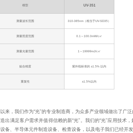
UV-351
模型
测量波长范围
310-385nm（相当于UV-SD35）
测量照度范围
0.1～100.0mW/c㎡
测量光量范围
1～19999mJ/c㎡
贴合精度
紫外线标准的 ±1.5% 以内
重复性
±1.5%以内
业以来，我们作为“光"的专业制造商，为众多产业领域做出了广
造出满足客户需求并值得信赖的新“光"。我们的“光"应用技术
造设备、半导体元件制造设备、检查设备，以及电子我们已经开