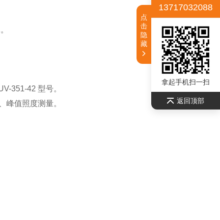
13717032088
点
击
体。
隐
藏
。
拿起手机扫一扫
V-351-42 型号。
返回顶部
、峰值照度测量。