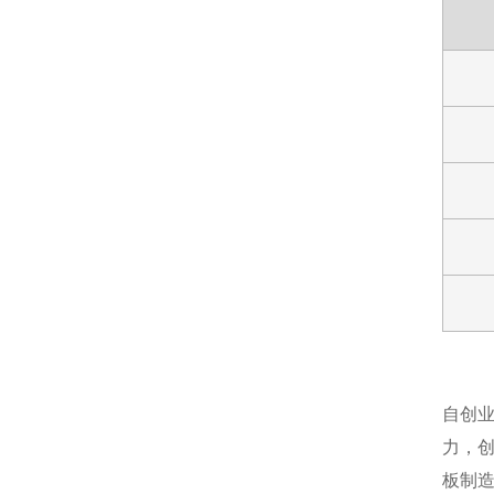
自创
力，创
板制