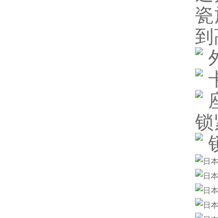
瓷
到
锁