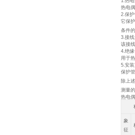
1.热
热电
2.保
它保
条件
3.接
该接
4.绝
用于热
5.安
保护
除上述
测量的
热电偶的
象
征