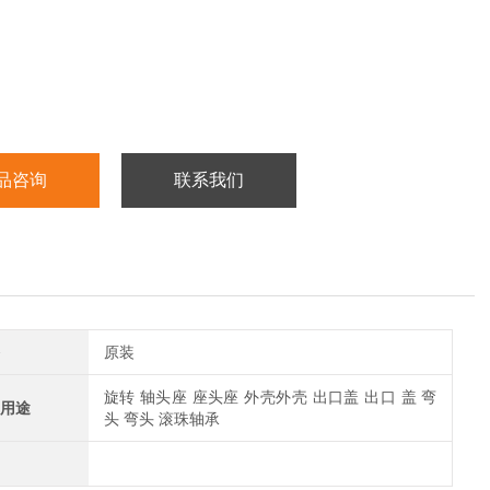
品咨询
联系我们
原装
旋转 轴头座 座头座 外壳外壳 出口盖 出口 盖 弯
用途
头 弯头 滚珠轴承