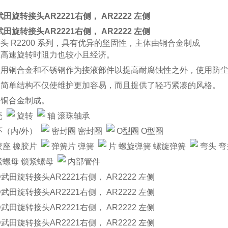
武田旋转接头AR2221右侧， AR2222 左侧
武田旋转接头AR2221右侧， AR2222 左侧
头 R2200 系列，具有优异的坚固性，主体由铜合金制成
在高速旋转时阻力也较小且经济。
使用铜合金和不锈钢作为接液部件以提高耐腐蚀性之外，使用防
的简单结构不仅使维护更加容易，而且提供了轻巧紧凑的风格。
由铜合金制成。
壳
旋转
轴 滚珠轴承
环（内/外）
密封圈 密封圈
O型圈 O型圈
胶座 橡胶片
弹簧片 弹簧
片 螺旋弹簧 螺旋弹簧
弯头 弯
紧螺母 锁紧螺母
内部管件