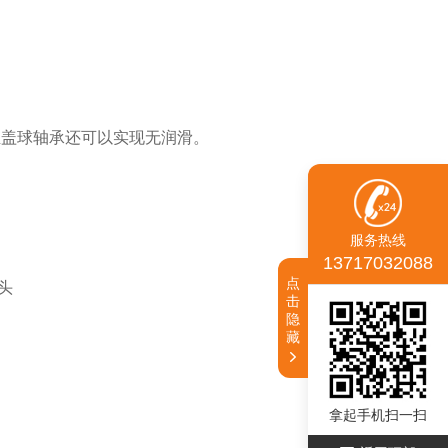
尘盖球轴承还可以实现无润滑。
服务热线
13717032088
点
头
击
隐
藏
拿起手机扫一扫