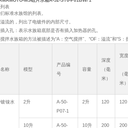
MAMOTO-MS硅片水箱A-52-ST6-P01BW/ 1
馆列表
我们标准水族馆的列表。
有溢流的，列出了电镀件的内部尺寸。
器插入孔：表示水族箱底部是否有插入加热器的孔。
搅拌水族箱的方法被描述为“A：空气搅拌"、“OF：溢流"和“S：
宽
深度
产品编
品名称
模型
容量
（毫
号
（
米）
米
学镀镍水
2升
A-50-
2升
120
120
P07-1
10升
A-50-
10升
200
200