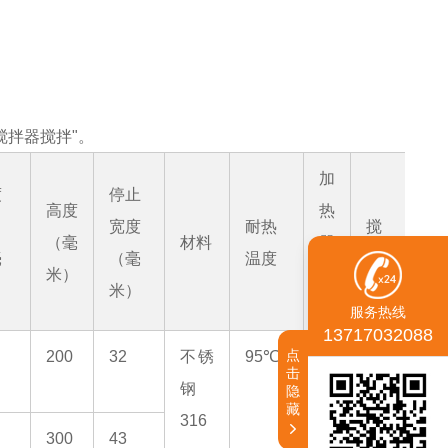
搅拌器搅拌"。
加
度
停止
高度
热
宽度
耐热
搅
（毫
材料
器
毫
（毫
温度
拌
米）
插
）
米）
座
服务热线
13717032088
点
200
32
不锈
95℃
没
–
击
钢
有
隐
藏
316
任
300
43