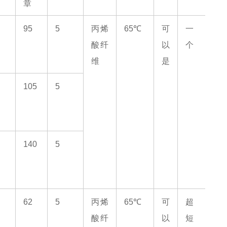
章
95
5
丙烯
65℃
可
一
酸纤
以
个
维
是
105
5
140
5
62
5
丙烯
65℃
可
超
酸纤
以
短