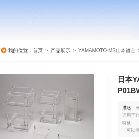
我的位置：
首页
>
产品展示
>
YAMAMOTO-MS山本鍍金
日本YA
P01BW
描述：
日
适用于T
特征
・可以电
- 使用