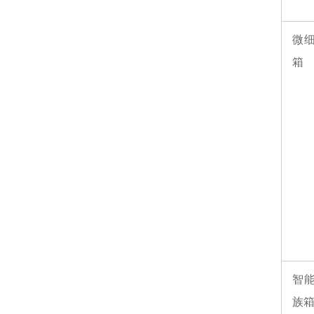
微
箱
智
族