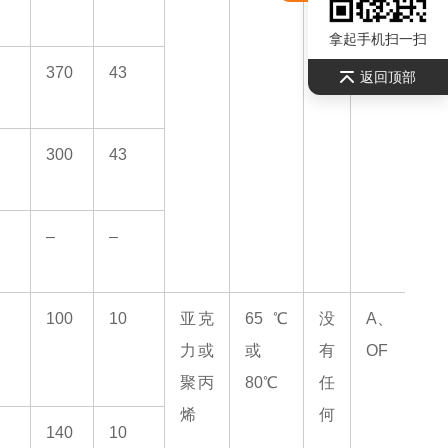
何
拿起手机扫一扫
370
43
返回顶部
300
43
–
–
100
10
亚克
65℃
没
A、
力或
或
有
OF
聚丙
80℃
任
烯
何
140
10