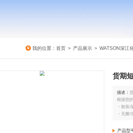
我的位置：
首页
>
产品展示
>
WATSON深江
货期短
描述：
货
根据您
・散装/
・无菌/
产品型