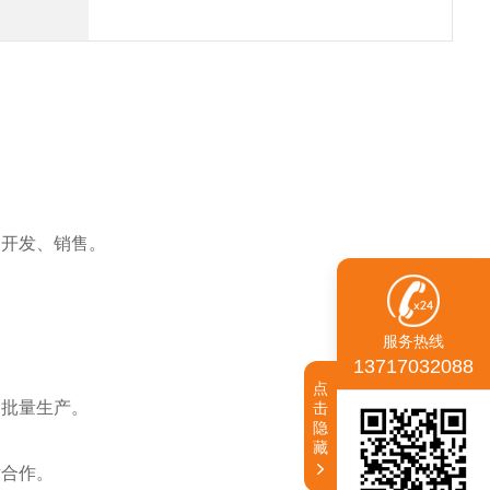
、开发、销售。
服务热线
13717032088
点
的批量生产。
击
隐
藏
术合作。