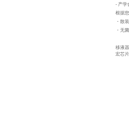
- 产
根据
・散装
・无菌
移液
宏芯