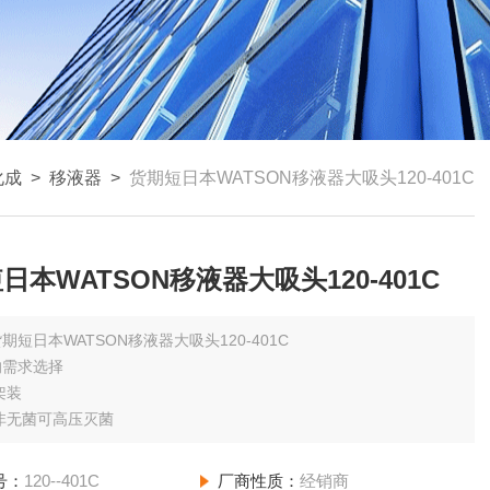
化成
>
移液器
>
货期短日本WATSON移液器大吸头120-401C
日本WATSON移液器大吸头120-401C
期短日本WATSON移液器大吸头120-401C
的需求选择
架装
非无菌可高压灭菌
号：
120--401C
厂商性质：
经销商