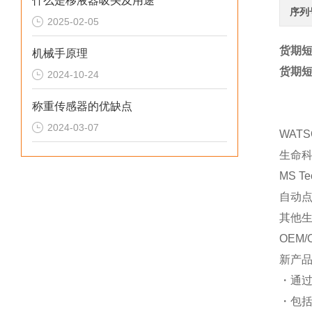
什么是移液器吸头及用途
序列
2025-02-05
货期短
机械手原理
货期短
2024-10-24
称重传感器的优缺点
2024-03-07
WAT
生命
MS T
自动
其他
OEM/
新产
・通
・包