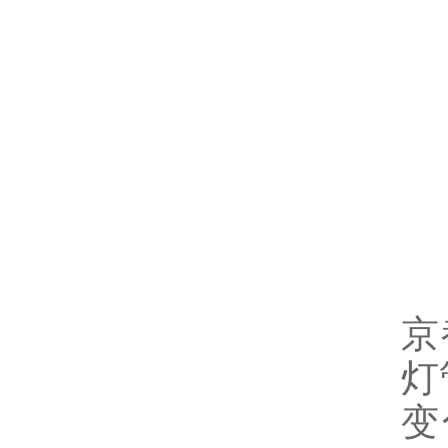
京
灯
变