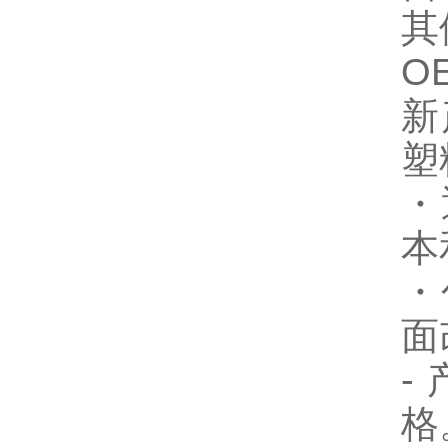
其
O
新
塑
・
本
・
面
-
格