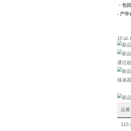
・包
- 产
10 µ
通过
移液器
品番
110-