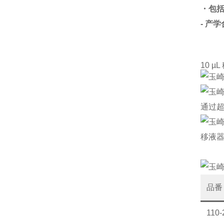
・包
- 产
10 µ
通过
移液器
品番
110-