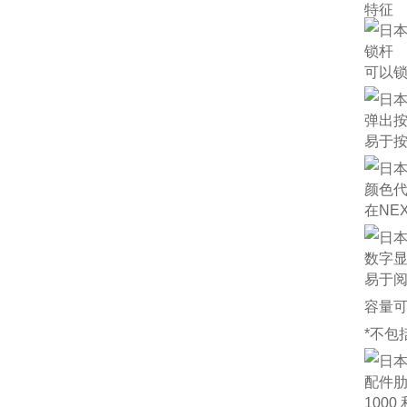
特征
锁杆
可以
弹出
易于
颜色
在NE
数字
易于阅
容量可
*不包
配件
100