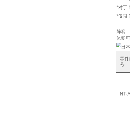
*对于 
*仅限 N
阵容
体积可设
零件
号
NT-