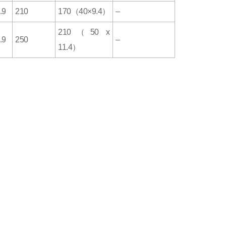
.9
210
170（40×9.4）
–
210（50 x
.9
250
–
11.4）