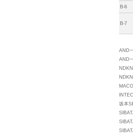
B-6
B-7
AND
AND
NDK
N
NDK
N
MAC
INTE
坂本
S
SIBAT
SIBAT
SIBAT