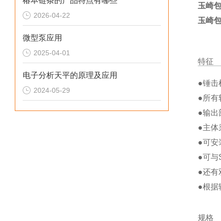
椿本链条的产品特点有哪些
玉崎包
2026-04-22
玉崎包
微型泵应用
2025-04-01
特征
电子分析天平的原理及应用
●锤击
2024-05-29
●所有
●输
●主
●可安
●可与
●还有
●根据
规格