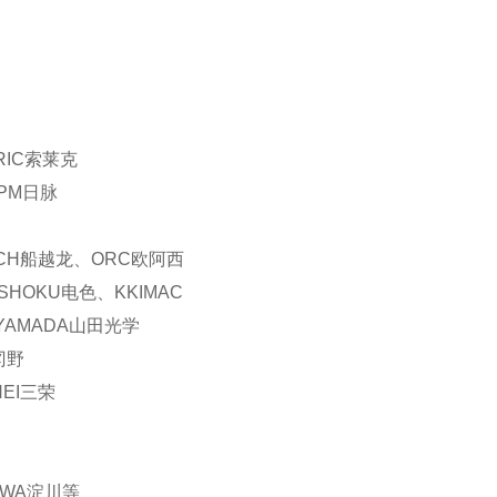
RIC索莱克
NPM日脉
ECH船越龙、ORC欧阿西
SHOKU电色、KKIMAC
、YAMADA山田光学
冈野
NEI三荣
AWA淀川等