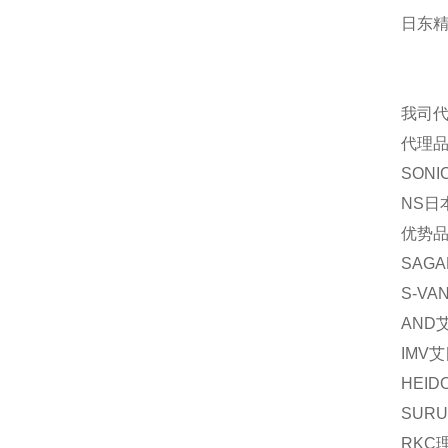
日东
我司
代理品
SON
NS日
优势品
SAG
S-V
AND
IMV
HEI
SUR
RKC