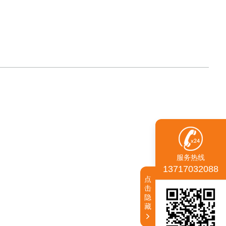
服务热线
13717032088
点
击
隐
藏