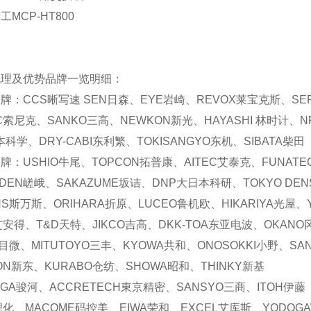
精工
MCP-HT800
代理及优势品牌一览明细：
牌：CCS晰写速 SEN日森、EYE岩崎、REVOX莱宝克斯、SE
IC索尼克、SANKO三高、NEWKON新光、HAYASHI 林时计、
本科学、DRY-CABI东利繁、TOKISANGYO东机、SIBATA柴田
牌：USHIO牛尾、TOPCON拓普康、AITEC艾泰克、FUNAT
ADEN嵯峨、SAKAZUME坂诘、DNP大日本科研、TOKYO DEN
ANS斯万斯、ORIHARA折原、LUCEO鲁机欧、HIKARIYA光屋
艾安得、T&D天特、JIKCO吉高、DKK-TOA东亚电波、OKANO
艾目微、MITUTOYO三丰、KYOWA共和、ONOSOKKI小野、SA
DON新东、KURABO仓纺、SHOWA昭和、THINKY新基
UGA骏河、ACCRETECH東京精密、SANSYO三商、ITOH伊藤
理化、MACOME码控美、EIWA荣和、EXCEL艾库斯、YODOG