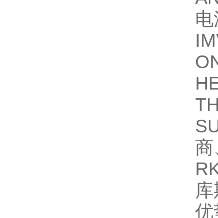
电
I
O
H
T
S
商
R
库
优