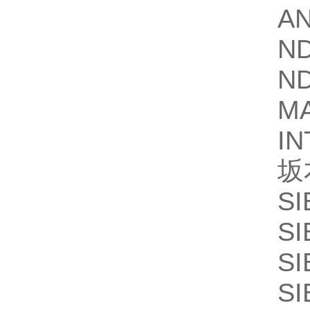
A
N
N
M
IN
坂
SI
SI
SI
SI