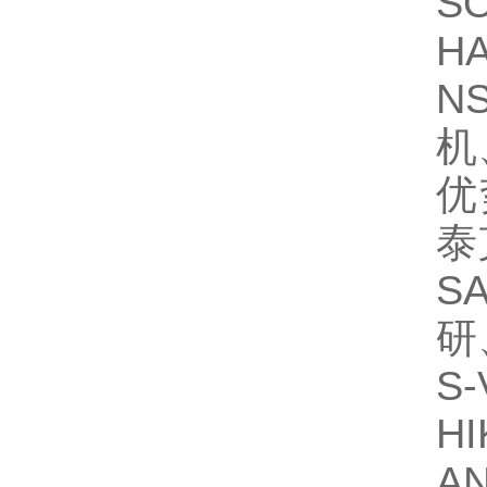
S
H
N
机
优
泰
S
研
S
H
A