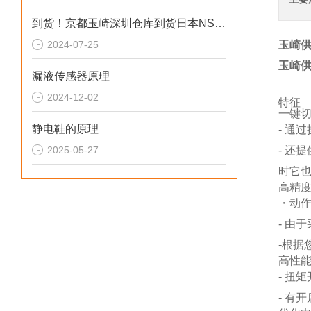
到货！京都玉崎深圳仓库到货日本NS精密科学柱塞泵NP-FX-100
2024-07-25
玉崎供
玉崎供
漏液传感器原理
2024-12-02
特征
一键
静电鞋的原理
- 通
2025-05-27
- 还
时它
高精
・动
- 由
-根据
高性
- 扭
- 有