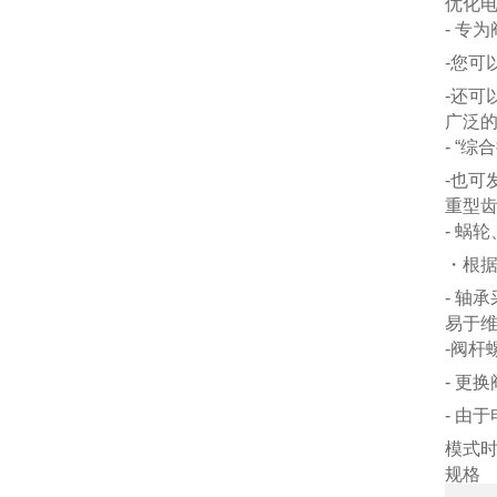
优化
- 专
-您可
-还可
广泛
- “
-也可
重型
- 蜗
・根据
- 轴
易于
-阀杆
- 更
- 由
模式时
规格