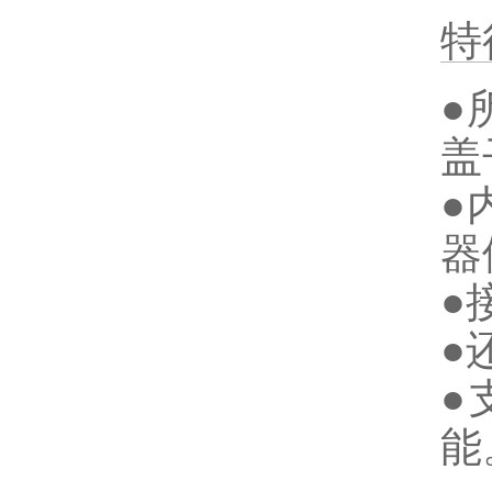
特
●
盖
●
器
●
●
●
能