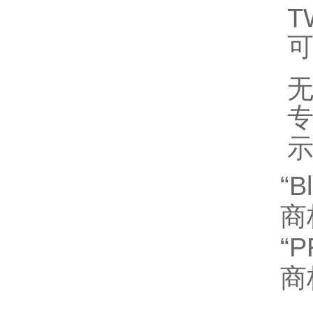
T
无
“B
商
“P
商