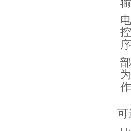
输
部
可