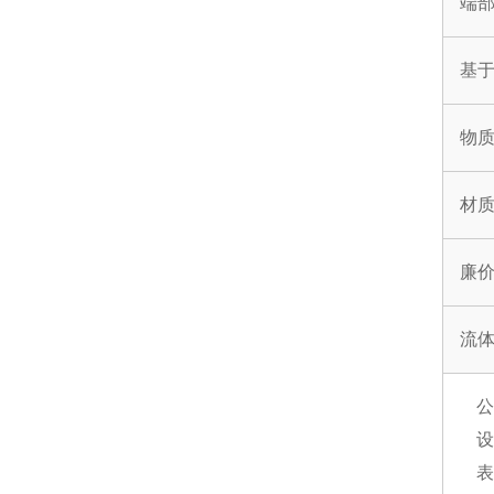
端
基
物
材
廉
流
设