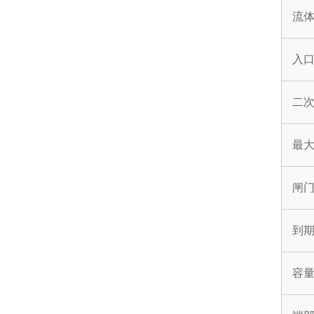
流
入
二
最
闸
到
容