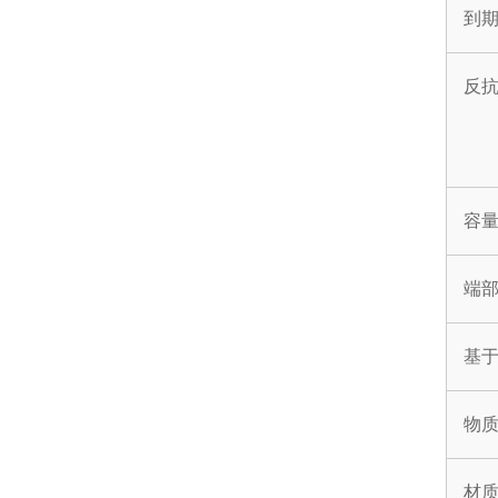
到
反
容
端
基
物
材