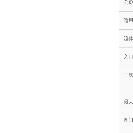
公
适
流
入
二
最
闸