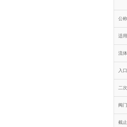
公
适
流
入
二
阀
截