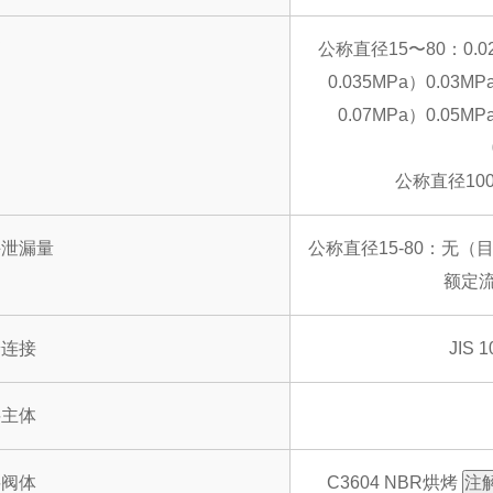
消
公称直径15〜80：0.
0.035MPa）0.03
0.07MPa）0.05
公称直径100
许泄漏量
公称直径15-80：无（
额定流
端连接
JIS 
料主体
料阀体
C3604 NBR烘烤
注