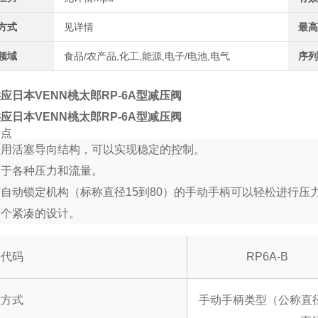
方式
见详情
最高
领域
食品/农产品,化工,能源,电子/电池,电气
序列
应日本VENN桃太郎RP-6A型减压阀
应日本VENN桃太郎RP-6A型减压阀
特点
采用活塞导向结构，可以实现稳定的控制。
用于各种压力和流量。
自动锁定机构（标称直径15到80）的手动手柄可以轻松进行压
一个紧凑的设计。
品代码
RP6A-B
整方式
手动手柄类型（公称直径