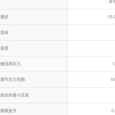
直径
称通径
15-
用流体
体温度
口侧适用压力
次调节压力范围
0
门前后的最小压差
止期限提升
0