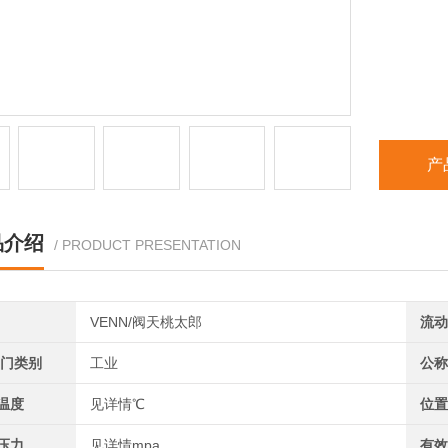
产
品介绍
/ PRODUCT PRESENTATION
VENN/阀天桃太郎
流动
阀门类别
工业
公称
温度
见详情℃
位置
压力
见详情mpa
有效