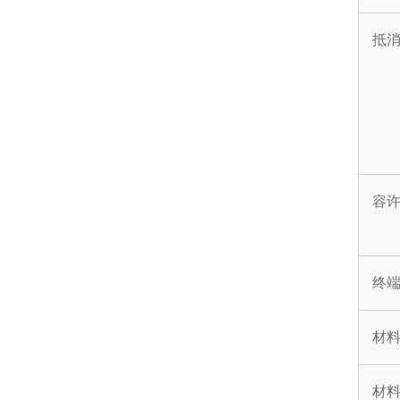
抵
容
终
材
材