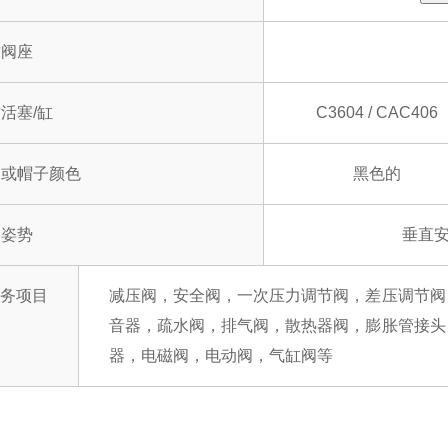
质阀座
活塞/缸
C3604 / CAC406
柄或帽子颜色
黑色的
装姿势
垂直
务项目
减压阀，安全阀，一次压力调节阀，差压调节阀
音器，疏水阀，排气阀，散热器阀，膨胀管接头
器，电磁阀，电动阀，气缸阀等