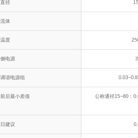
称直径
15
用流体
体温度
2
口侧电源
次调谐电源组
0.03~
门前后最小差值
公称通径15~80：0.
期日建议
0