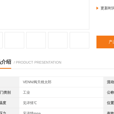
更新时
产
品介绍
/ PRODUCT PRESENTATION
VENN/阀天桃太郎
流动
阀门类别
工业
公称
温度
见详情℃
位置
压力
见详情mpa
有效