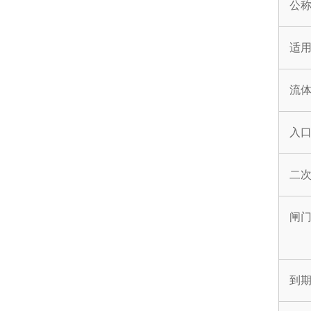
公
适
流
入
二
闸
到