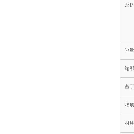
反
容
端
基
物
材