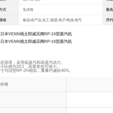
方式
见详情
最高
领域
食品/农产品,化工,能源,电子/电池,电气
序列
日本VENN桃太郎减压阀RP-10型蒸汽机
日本VENN桃太郎减压阀RP-10型蒸汽机
式还原塔，采用低蒸汽和高蒸汽动力。
小比例为20:1，高度差也可缩小。
寸与旧型RP-2H相似，重量约减轻40%。
品价格
式