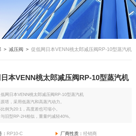
郎
>
减压阀
>
促低网日本VENN桃太郎减压阀RP-10型蒸汽机
日本VENN桃太郎减压阀RP-10型蒸汽机
促低网日本VENN桃太郎减压阀RP-10型蒸汽机
还原塔，采用低蒸汽和高蒸汽动力。
比例为20:1，高度差也可缩小。
与旧型RP-2H相似，重量约减轻40%。
号：
RP10-C
厂商性质：
经销商