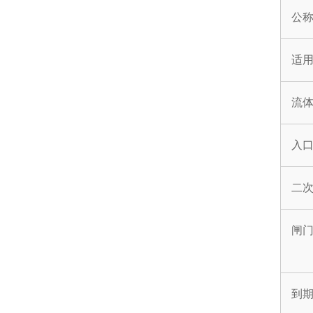
公
适
流
入
二
闸
到