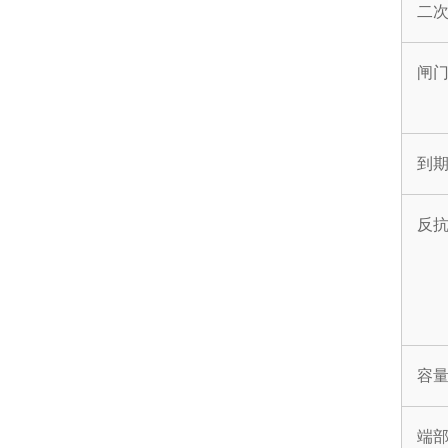
二
闸
到
反
容
端