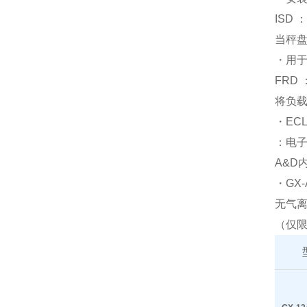
ISD
当秤盘
・用
FRD
将负载
・EC
：电
A&D
・GX-
无气离子
（仅限 