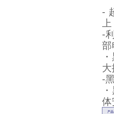
-
上
-
部
・
大
-
・
体
产品