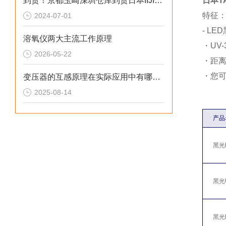
到货！京都玉崎深圳仓库到货日本IIJIMA溶氧仪 B-506S B-506S+WA-BRP
日本T
特征
2024-07-01
- L
溶氧仪两大主流工作原理
・UV
2026-05-22
・距离
・您
变压器的互感原理在实际应用中有哪些限制
2025-08-14
产品
黑光P
黑光U
黑光L