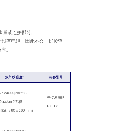
重量或连接部分。
于没有电缆，因此不会干扰检查。
效率。
紫外线强度*
兼容型号
：>4000μw/cm 2
手动麦格纳
00μw/cm 2面积
NC-1Y
试面：90 x 160 mm）