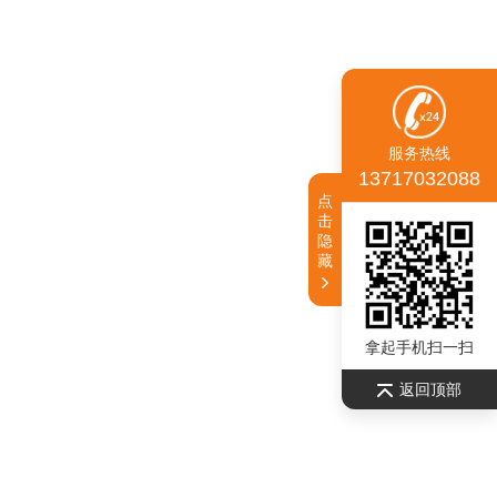
服务热线
13717032088
点
击
隐
藏
拿起手机扫一扫
返回顶部