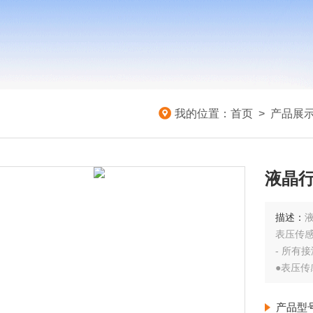
我的位置：
首页
>
产品展
液晶行
描述：
液
表压传感
- 所有
●表压
●兼容
产品型