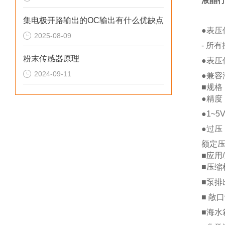
液晶行
集电极开路输出的OC输出有什么优缺点
●表压
2025-08-09
- 所
粉末传感器原理
●表压
2024-09-11
●兼
■规格
●精度
●1~
●过压
额定压
■应用
■压缩
■泵排
■ 敞
■海水