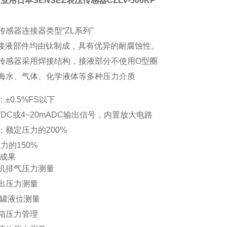
业用日本SENSEZ表压传感器
CZLV-500KP
传感器连接器类型“ZL系列"
有接液部件均由钛制成，具有优异的耐腐蚀性。
传感器采用焊接结构，接液部分不使用O型圈
容海水、气体、化学液体等多种压力介质
：±0.5%FS以下
5VDC或4~20mADC输出信号，内置放大电路
：
额定压力的200%
力的150%
/成果
机排气压力测量
出压力测量
口罐液位测量
箱压力管理