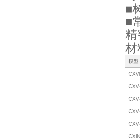
■
■
精
材
模型
CXV
CXV
CXV
CXV
CXV
CXI