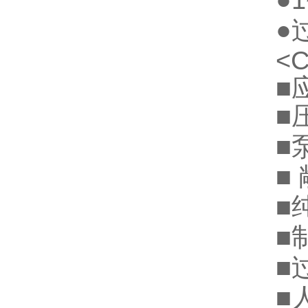
●
●
<
■
■
■
■
■
■
■
■