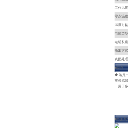
工作温
零点温
温度对
电缆类
电缆长
输出方
表面处
■特点
◆ 这是
重传感
用于多
■外形尺