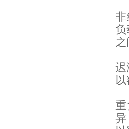
非
负
之
迟
以
重
异