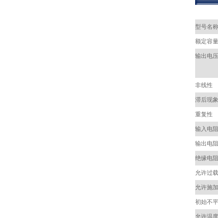
型号名
额定容
输出电
非线性
滞后现
重复性
输入电
输出电
绝缘电
允许过
允许施
初始不
允许温