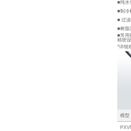
■纯水
■制冷
■ 过
■树脂
■常用
精密设
*详细
模型
PXV