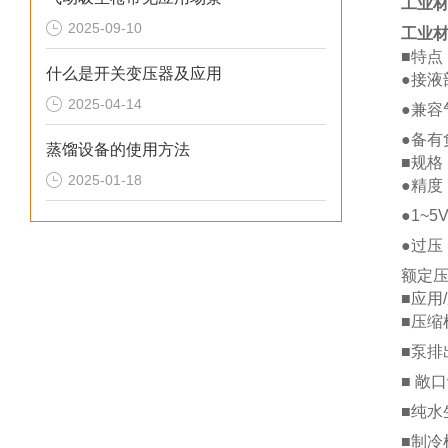
工业材
2025-09-10
工业材
■特点
什么是开关变压器及应用
●接液
2025-04-14
●兼容
●备有
蒸馏设备的使用方法
■规格
2025-01-18
●精度
●1~
●过压
额定压
■应用
■压缩
■泵排
■ 敞
■纯水
■制冷